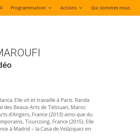
il
Programmation
Actions
Qui sommes nous
MAROUFI
déo
ca. Elle vit et travaille à Paris. Randa
onal des Beaux-Arts de Tétouan, Maroc
 Arts d’Angers, France (2013) ainsi que du
mporains, Tourcoing, France (2015). Elle
ance à Madrid – la Casa de Velázquez en