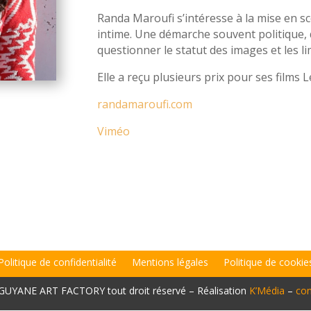
Randa Maroufi s’intéresse à la mise en s
intime. Une démarche souvent politique, 
questionner le statut des images et les li
Elle a reçu plusieurs prix pour ses films 
randamaroufi.com
Viméo
Politique de confidentialité
Mentions légales
Politique de cookie
 GUYANE ART FACTORY tout droit réservé – Réalisation
K’Média
–
con