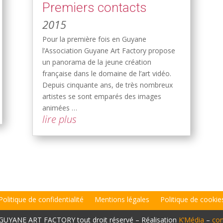
Premiers contacts
2015
Pour la première fois en Guyane
l’Association Guyane Art Factory propose
un panorama de la jeune création
française dans le domaine de l’art vidéo.
Depuis cinquante ans, de très nombreux
artistes se sont emparés des images
animées …
lire plus
Politique de confidentialité
Mentions légales
Politique de cookie
 GUYANE ART FACTORY tout droit réservé – Réalisation
K’Média
–
con