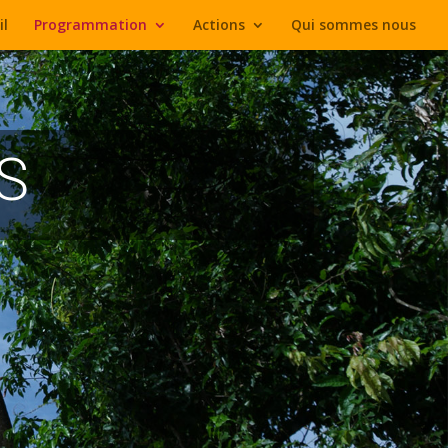
il
Programmation
Actions
Qui sommes nous
S