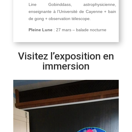
Line Gobinddass, astrophysicienne,
enseignante à l’Université de Cayenne + bain
de gong + observation télescope.
Pleine Lune
: 27 mars – balade nocturne
Visitez l’exposition en
immersion